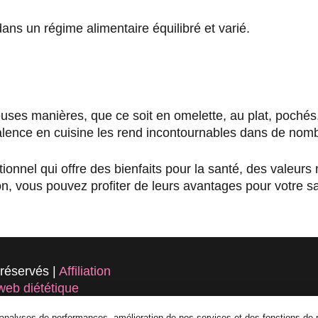
dans un régime alimentaire équilibré et varié.
es manières, que ce soit en omelette, au plat, pochés, 
alence en cuisine les rend incontournables dans de nom
nnel qui offre des bienfaits pour la santé, des valeurs n
on, vous pouvez profiter de leurs avantages pour votre s
 réservés |
Affiliation
 web diététique
dventuresofecco.com
d’analyses de performances, amélioration de nos services et des fonctions de