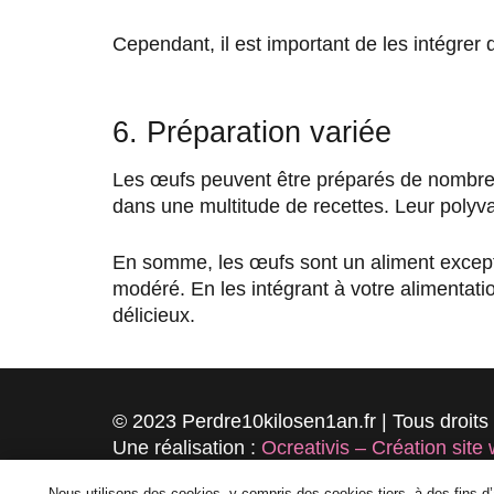
Cependant, il est important de les intégrer 
6. Préparation variée
Les œufs peuvent être préparés de nombreus
dans une multitude de recettes. Leur polyv
En somme, les œufs sont un aliment exceptio
modéré. En les intégrant à votre alimentati
délicieux.
© 2023 Perdre10kilosen1an.fr | Tous droits
Une réalisation :
Ocreativis – Création site
Partenaires :
Eccolepetitshihtzu.com
|
Thea
Nous utilisons des cookies, y compris des cookies tiers, à des fins 