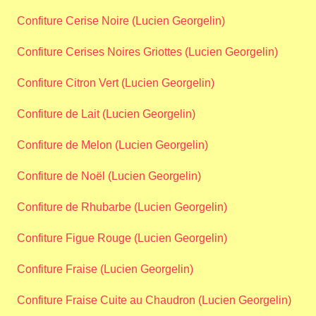
Confiture Cerise Noire (Lucien Georgelin)
Confiture Cerises Noires Griottes (Lucien Georgelin)
Confiture Citron Vert (Lucien Georgelin)
Confiture de Lait (Lucien Georgelin)
Confiture de Melon (Lucien Georgelin)
Confiture de Noël (Lucien Georgelin)
Confiture de Rhubarbe (Lucien Georgelin)
Confiture Figue Rouge (Lucien Georgelin)
Confiture Fraise (Lucien Georgelin)
Confiture Fraise Cuite au Chaudron (Lucien Georgelin)