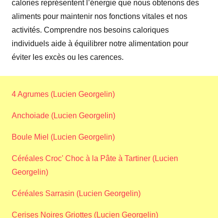
calories représentent l’énergie que nous obtenons des
aliments pour maintenir nos fonctions vitales et nos
activités. Comprendre nos besoins caloriques
individuels aide à équilibrer notre alimentation pour
éviter les excès ou les carences.
4 Agrumes (Lucien Georgelin)
Anchoiade (Lucien Georgelin)
Boule Miel (Lucien Georgelin)
Céréales Croc' Choc à la Pâte à Tartiner (Lucien
Georgelin)
Céréales Sarrasin (Lucien Georgelin)
Cerises Noires Griottes (Lucien Georgelin)