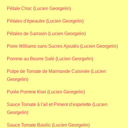
Pétale Choc (Lucien Georgelin)
Pétales d'épeautre (Lucien Georgelin)
Pétales de Sarrasin (Lucien Georgelin)
Poire Williams sans Sucres Ajoutés (Lucien Georgelin)
Pomme au Beurre Salé (Lucien Georgelin)
Pulpe de Tomate de Marmande Cuisinée (Lucien
Georgelin)
Purée Pomme Kiwi (Lucien Georgelin)
Sauce Tomate à l'ail et Piment d'espelette (Lucien
Georgelin)
Sauce Tomate Basilic (Lucien Georgelin)