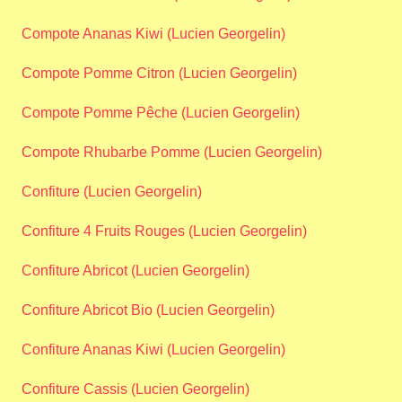
Compote Ananas Kiwi (Lucien Georgelin)
Compote Pomme Citron (Lucien Georgelin)
Compote Pomme Pêche (Lucien Georgelin)
Compote Rhubarbe Pomme (Lucien Georgelin)
Confiture (Lucien Georgelin)
Confiture 4 Fruits Rouges (Lucien Georgelin)
Confiture Abricot (Lucien Georgelin)
Confiture Abricot Bio (Lucien Georgelin)
Confiture Ananas Kiwi (Lucien Georgelin)
Confiture Cassis (Lucien Georgelin)