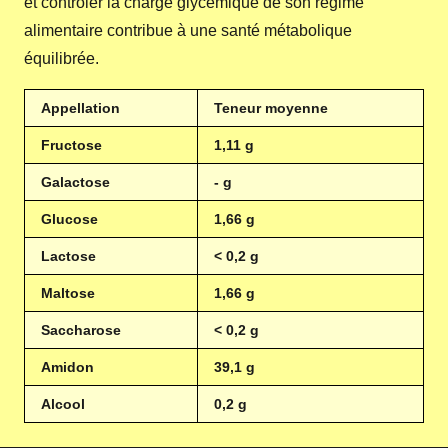
et contrôler la charge glycémique de son régime
alimentaire contribue à une santé métabolique
équilibrée.
Appellation
Teneur moyenne
Fructose
1,11 g
Galactose
- g
Glucose
1,66 g
Lactose
< 0,2 g
Maltose
1,66 g
Saccharose
< 0,2 g
Amidon
39,1 g
Alcool
0,2 g