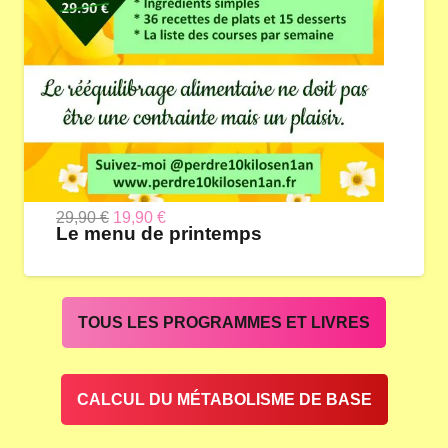
Le
Le
29,90
€
19,90
€
Le menu de printemps
prix
prix
initial
actuel
était :
est :
TOUS LES PROGRAMMES ET LIVRES
29,90 €.
19,90 €.
CALCUL DU MÉTABOLISME DE BASE