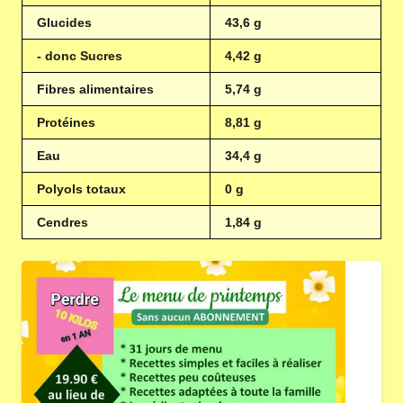
Glucides
43,6 g
- donc Sucres
4,42 g
Fibres alimentaires
5,74 g
Protéines
8,81 g
Eau
34,4 g
Polyols totaux
0 g
Cendres
1,84 g