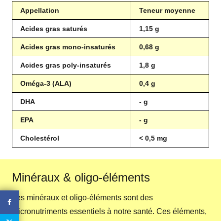
Appellation
Teneur moyenne
Acides gras saturés
1,15 g
Acides gras mono-insaturés
0,68 g
Acides gras poly-insaturés
1,8 g
Oméga-3 (ALA)
0,4 g
DHA
- g
EPA
- g
Cholestérol
< 0,5 mg
Minéraux & oligo-éléments
Les minéraux et oligo-éléments sont des
micronutriments essentiels à notre santé. Ces éléments,