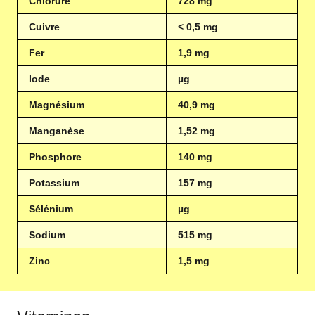
Chlorure
728 mg
Cuivre
< 0,5 mg
Fer
1,9 mg
Iode
µg
Magnésium
40,9 mg
Manganèse
1,52 mg
Phosphore
140 mg
Potassium
157 mg
Sélénium
µg
Sodium
515 mg
Zinc
1,5 mg