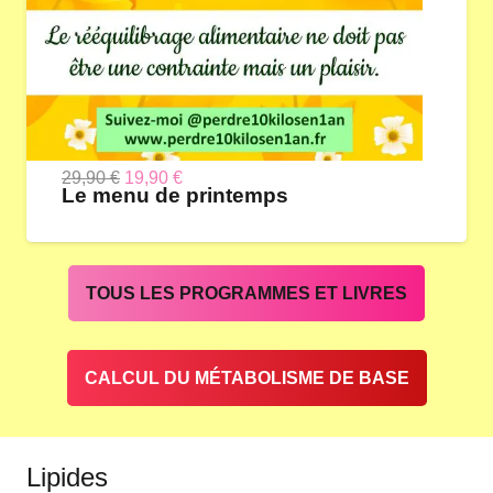
Le
Le
29,90
€
19,90
€
Le menu de printemps
prix
prix
initial
actuel
était :
est :
TOUS LES PROGRAMMES ET LIVRES
29,90 €.
19,90 €.
CALCUL DU MÉTABOLISME DE BASE
Lipides