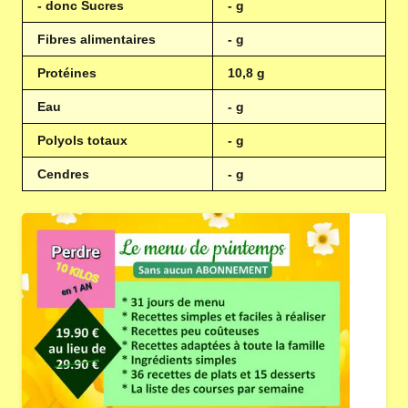
- donc Sucres
- g
Fibres alimentaires
- g
Protéines
10,8 g
Eau
- g
Polyols totaux
- g
Cendres
- g