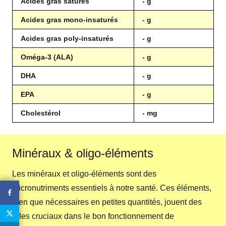
Acides gras saturés
- g
Acides gras mono-insaturés
- g
Acides gras poly-insaturés
- g
Oméga-3 (ALA)
- g
DHA
- g
EPA
- g
Cholestérol
- mg
Minéraux & oligo-éléments
Les minéraux et oligo-éléments sont des
micronutriments essentiels à notre santé. Ces éléments,
bien que nécessaires en petites quantités, jouent des
rôles cruciaux dans le bon fonctionnement de