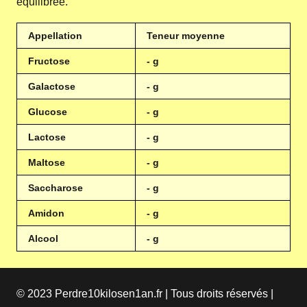
équilibrée.
Appellation
Teneur moyenne
Fructose
- g
Galactose
- g
Glucose
- g
Lactose
- g
Maltose
- g
Saccharose
- g
Amidon
- g
Alcool
- g
© 2023 Perdre10kilosen1an.fr | Tous droits réservés |