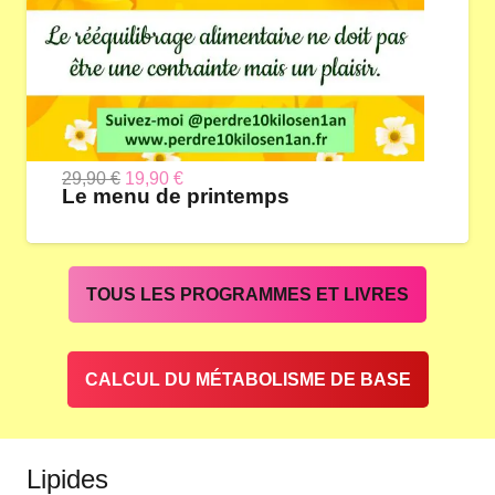
Le
Le
29,90
€
19,90
€
Le menu de printemps
prix
prix
initial
actuel
était :
est :
TOUS LES PROGRAMMES ET LIVRES
29,90 €.
19,90 €.
CALCUL DU MÉTABOLISME DE BASE
Lipides