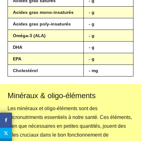
Acides gras saturés
- g
Acides gras mono-insaturés
- g
Acides gras poly-insaturés
- g
Oméga-3 (ALA)
- g
DHA
- g
EPA
- g
Cholestérol
- mg
Minéraux & oligo-éléments
Les minéraux et oligo-éléments sont des
micronutriments essentiels à notre santé. Ces éléments,
bien que nécessaires en petites quantités, jouent des
rôles cruciaux dans le bon fonctionnement de