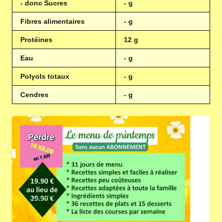
- donc Sucres
- g
Fibres alimentaires
- g
Protéines
12 g
Eau
- g
Polyols totaux
- g
Cendres
- g