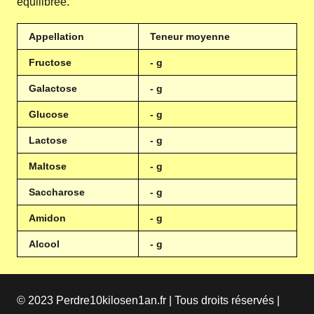
équilibrée.
Appellation
Teneur moyenne
Fructose
- g
Galactose
- g
Glucose
- g
Lactose
- g
Maltose
- g
Saccharose
- g
Amidon
- g
Alcool
- g
© 2023 Perdre10kilosen1an.fr | Tous droits réservés |