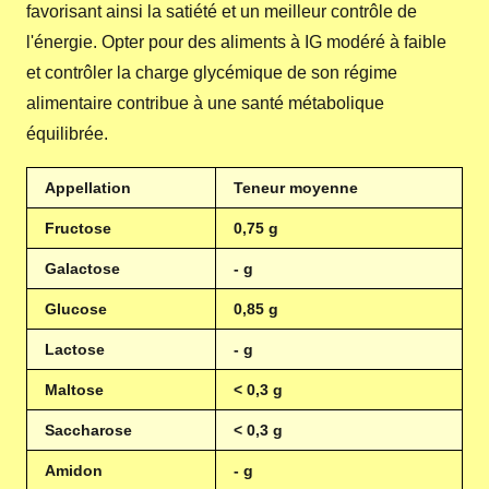
favorisant ainsi la satiété et un meilleur contrôle de
l'énergie. Opter pour des aliments à IG modéré à faible
et contrôler la charge glycémique de son régime
alimentaire contribue à une santé métabolique
équilibrée.
Appellation
Teneur moyenne
Fructose
0,75 g
Galactose
- g
Glucose
0,85 g
Lactose
- g
Maltose
< 0,3 g
Saccharose
< 0,3 g
Amidon
- g