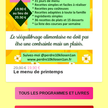
Le
Le
29,90
€
19,90
€
Le menu de printemps
prix
prix
initial
actuel
était :
est :
TOUS LES PROGRAMMES ET LIVRES
29,90 €.
19,90 €.