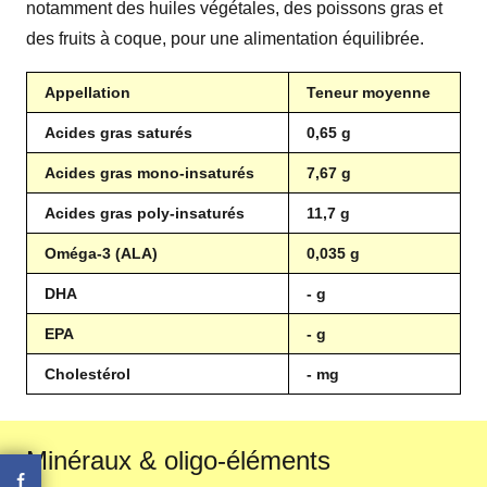
notamment des huiles végétales, des poissons gras et
des fruits à coque, pour une alimentation équilibrée.
Appellation
Teneur moyenne
Acides gras saturés
0,65 g
Acides gras mono-insaturés
7,67 g
Acides gras poly-insaturés
11,7 g
Oméga-3 (ALA)
0,035 g
DHA
- g
EPA
- g
Cholestérol
- mg
Minéraux & oligo-éléments